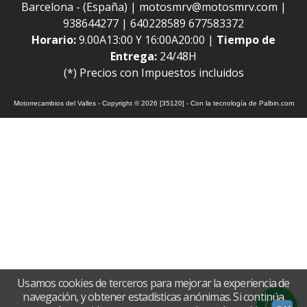
Barcelona - (España) | motosmrv@motosmrv.com |
938644277
|
640228589 677583372
Horario:
9.00A13:00 Y 16:00A20:00 |
Tiempo de
Entrega:
24/48H
(*) Precios con Impuestos incluidos
Motorrecambios del Valles
- Copyright © 2026 [35120] - Con la tecnología de Palbin.com
Usamos cookies de terceros para mejorar la experiencia de
navegación, y obtener estadísticas anónimas. Si continúa