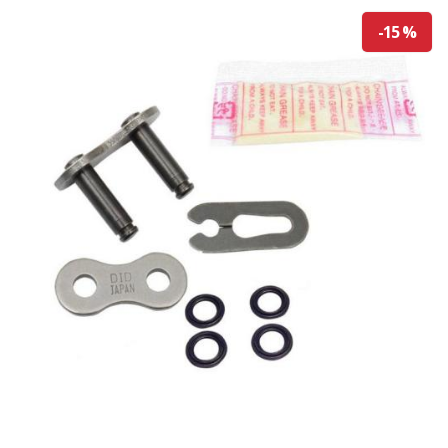
-15 %