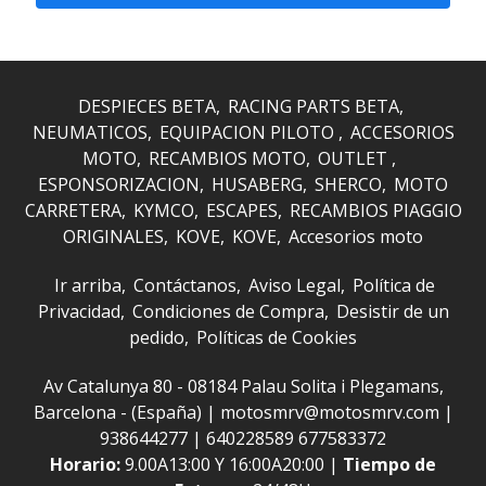
DESPIECES BETA
RACING PARTS BETA
NEUMATICOS
EQUIPACION PILOTO
ACCESORIOS
MOTO
RECAMBIOS MOTO
OUTLET
ESPONSORIZACION
HUSABERG
SHERCO
MOTO
CARRETERA
KYMCO
ESCAPES
RECAMBIOS PIAGGIO
ORIGINALES
KOVE
KOVE
Accesorios moto
Ir arriba
Contáctanos
Aviso Legal
Política de
Privacidad
Condiciones de Compra
Desistir de un
pedido
Políticas de Cookies
Av Catalunya 80 - 08184 Palau Solita i Plegamans,
Barcelona - (España) | motosmrv@motosmrv.com |
938644277
|
640228589 677583372
Horario:
9.00A13:00 Y 16:00A20:00 |
Tiempo de