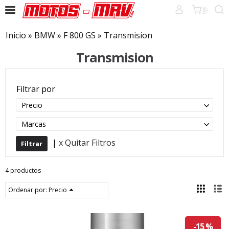
0
Inicio
»
BMW
»
F 800 GS
»
Transmision
Transmision
Filtrar por
Precio
Marcas
|
x Quitar Filtros
4 productos
Ordenar por:
Precio
-15 %