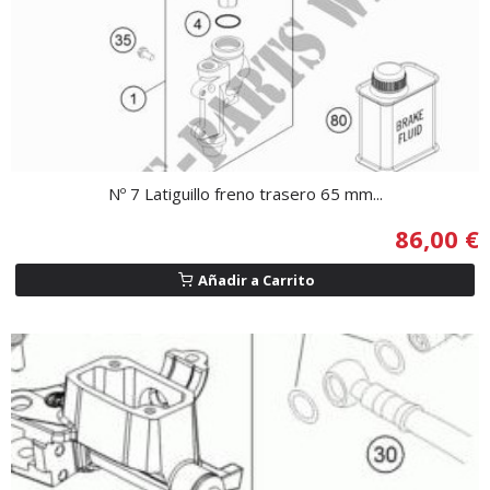
Nº 7 Latiguillo freno trasero 65 mm...
86,00 €
Añadir a Carrito