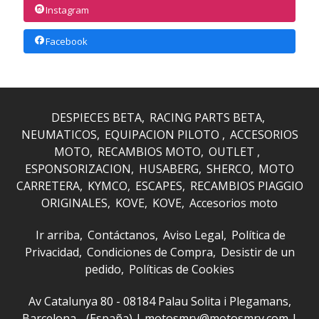
Instagram
Facebook
DESPIECES BETA
RACING PARTS BETA
NEUMATICOS
EQUIPACION PILOTO
ACCESORIOS
MOTO
RECAMBIOS MOTO
OUTLET
ESPONSORIZACION
HUSABERG
SHERCO
MOTO
CARRETERA
KYMCO
ESCAPES
RECAMBIOS PIAGGIO
ORIGINALES
KOVE
KOVE
Accesorios moto
Ir arriba
Contáctanos
Aviso Legal
Política de
Privacidad
Condiciones de Compra
Desistir de un
pedido
Políticas de Cookies
Av Catalunya 80 - 08184 Palau Solita i Plegamans,
Barcelona - (España) | motosmrv@motosmrv.com |