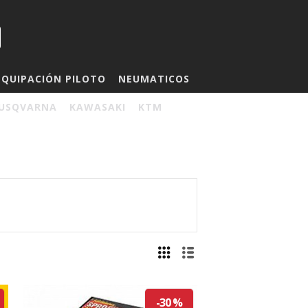
EQUIPACIÓN PILOTO
NEUMATICOS
USQVARNA
KAWASAKI
KTM
-30 %