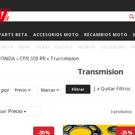
PARTS BETA
ACCESORIOS MOTO
RECAMBIOS MOTO
BETA
BMW
DERBI
DUCATI
HONDA
HUSABERG
H
HONDA
»
CBR 600 RR
»
Transmision
HA
CONTACTO
0
Transmision
|
x Quitar Filtros
r por
Precio
Marcas
Precio
por:
3 productos
-30 %
-25 %