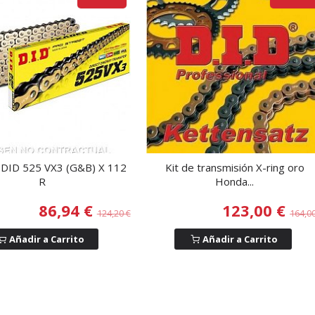
DID 525 VX3 (G&B) X 112
Kit de transmisión X-ring oro
R
Honda...
86,94 €
123,00 €
124,20 €
164,0
Añadir a Carrito
Añadir a Carrito