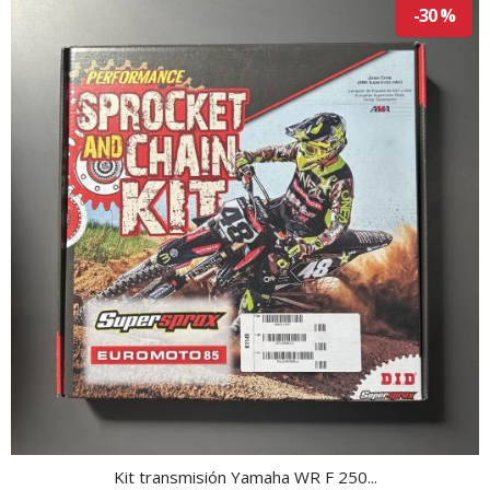
-30 %
Kit transmisión Yamaha WR F 250...