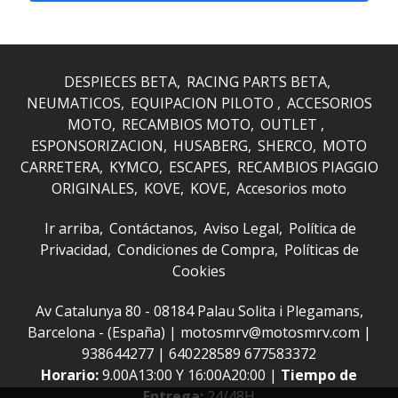
DESPIECES BETA
RACING PARTS BETA
NEUMATICOS
EQUIPACION PILOTO
ACCESORIOS
MOTO
RECAMBIOS MOTO
OUTLET
ESPONSORIZACION
HUSABERG
SHERCO
MOTO
CARRETERA
KYMCO
ESCAPES
RECAMBIOS PIAGGIO
ORIGINALES
KOVE
KOVE
Accesorios moto
Ir arriba
Contáctanos
Aviso Legal
Política de
Privacidad
Condiciones de Compra
Políticas de
Cookies
Av Catalunya 80 - 08184 Palau Solita i Plegamans,
Barcelona - (España) | motosmrv@motosmrv.com |
938644277
|
640228589 677583372
Horario:
9.00A13:00 Y 16:00A20:00 |
Tiempo de
Entrega:
24/48H