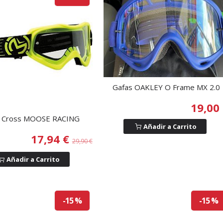
Gafas OAKLEY O Frame MX 2.0
19,00
s Cross MOOSE RACING
Añadir a Carrito
17,94 €
29,90 €
Añadir a Carrito
-15 %
-15 %