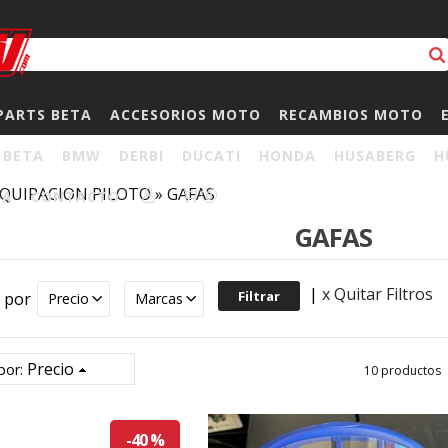
PARTS BETA
ACCESORIOS MOTO
RECAMBIOS MOTO
BETA
BMW
DERBI
DUCATI
HONDA
HUSABERG
H
QUIPACION PILOTO
»
GAFAS
HA
CONTACTO
0
GAFAS
|
x Quitar Filtros
r por
Precio
Marcas
Precio
por:
10 productos
-40 %