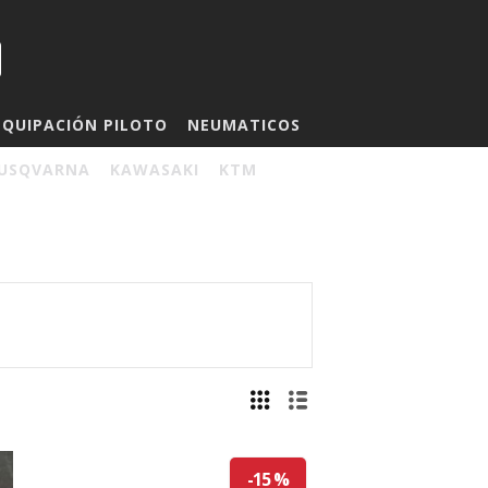
EQUIPACIÓN PILOTO
NEUMATICOS
USQVARNA
KAWASAKI
KTM
-15 %