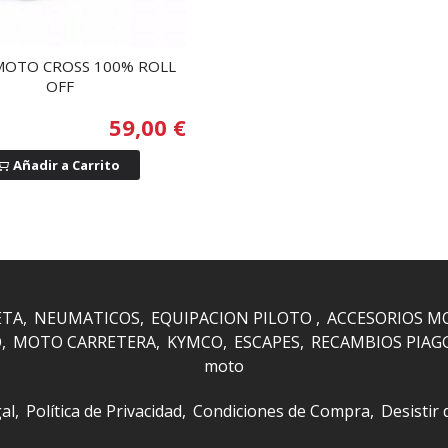
MOTO CROSS 100% ROLL
OFF
59,00 €
Añadir a Carrito
ETA
NEUMATICOS
EQUIPACION PILOTO
ACCESORIOS M
O
MOTO CARRETERA
KYMCO
ESCAPES
RECAMBIOS PIAG
moto
al
Política de Privacidad
Condiciones de Compra
Desistir