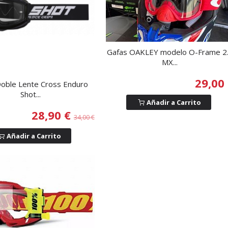
Gafas OAKLEY modelo O-Frame 2
MX...
29,00
oble Lente Cross Enduro
Shot...
Añadir a Carrito
28,90 €
34,00 €
Añadir a Carrito