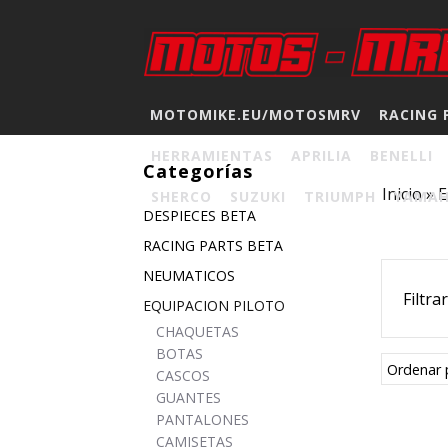
MOTOMIKE.EU/MOTOSMRV
RACING 
HERRAMIENTAS
APRILIA
BENELLI
Categorías
Inicio
»
E
SHERCO
SUZUKI
TRIUMPH
YAMA
DESPIECES BETA
RACING PARTS BETA
NEUMATICOS
Filtra
EQUIPACION PILOTO
CHAQUETAS
BOTAS
Ordenar 
CASCOS
GUANTES
PANTALONES
CAMISETAS