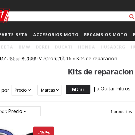
PARTS BETA
ACCESORIOS MOTO
RECAMBIOS MOTO
BETA
BMW
DERBI
DUCATI
HONDA
HUSABERG
H
UZUKI
»
DL 1000 V-Strom 14-16
»
Kits de reparacion
HA
CONTACTO
0
Kits de reparacion
|
x Quitar Filtros
r por
Precio
Marcas
Precio
por:
1 productos
-15 %