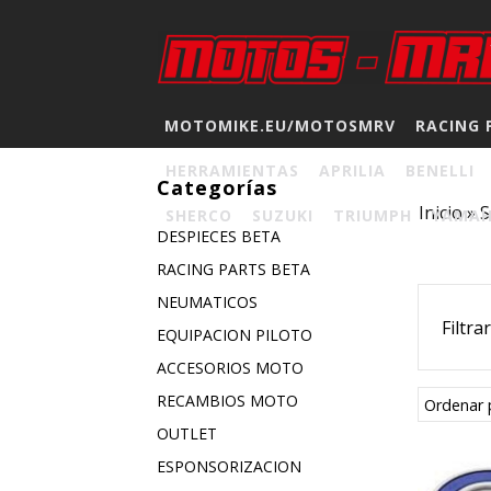
MOTOMIKE.EU/MOTOSMRV
RACING 
HERRAMIENTAS
APRILIA
BENELLI
Categorías
Inicio
»
S
SHERCO
SUZUKI
TRIUMPH
YAMA
DESPIECES BETA
RACING PARTS BETA
NEUMATICOS
Filtra
EQUIPACION PILOTO
ACCESORIOS MOTO
RECAMBIOS MOTO
Ordenar 
OUTLET
ESPONSORIZACION