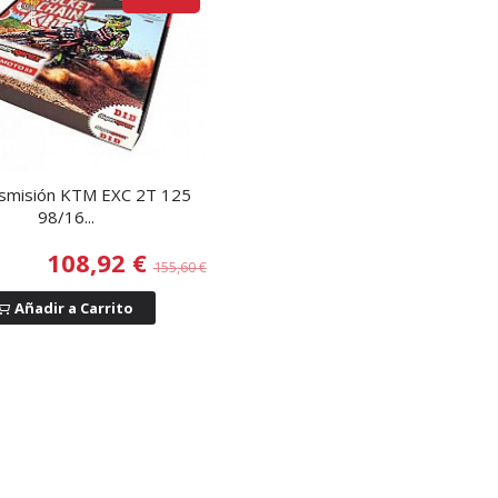
nsmisión KTM EXC 2T 125
98/16...
108,92 €
155,60 €
Añadir a Carrito