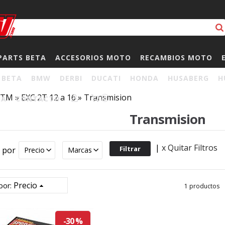
PARTS BETA
ACCESORIOS MOTO
RECAMBIOS MOTO
BETA
BMW
DERBI
DUCATI
HONDA
HUSABERG
H
KTM
»
EXC 2T 12 a 16
»
Transmision
HA
CONTACTO
0
Transmision
|
x Quitar Filtros
r por
Precio
Marcas
Precio
por:
1 productos
-30 %