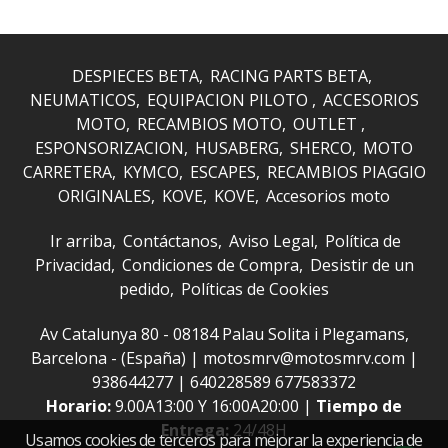
DESPIECES BETA
RACING PARTS BETA
NEUMATICOS
EQUIPACION PILOTO
ACCESORIOS
MOTO
RECAMBIOS MOTO
OUTLET
ESPONSORIZACION
HUSABERG
SHERCO
MOTO
CARRETERA
KYMCO
ESCAPES
RECAMBIOS PIAGGIO
ORIGINALES
KOVE
KOVE
Accesorios moto
Ir arriba
Contáctanos
Aviso Legal
Política de
Privacidad
Condiciones de Compra
Desistir de un
pedido
Políticas de Cookies
Av Catalunya 80 - 08184 Palau Solita i Plegamans,
Barcelona - (España) | motosmrv@motosmrv.com |
938644277
|
640228589 677583372
Horario:
9.00A13:00 Y 16:00A20:00 |
Tiempo de
Entrega:
24/48H
Usamos cookies de terceros para mejorar la experiencia de