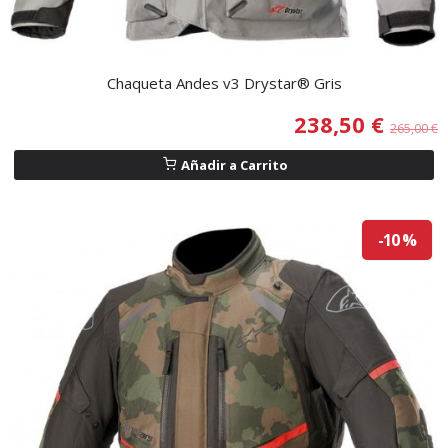
Chaqueta Andes v3 Drystar® Gris
238,50 €
265,00 €
Añadir a Carrito
-10 %