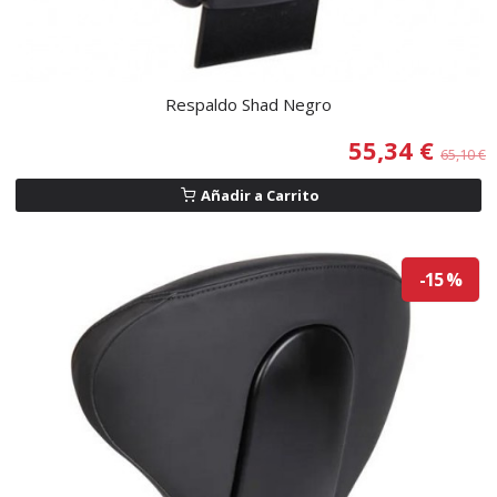
Respaldo Shad Negro
55,34 €
65,10 €
Añadir a Carrito
-15 %