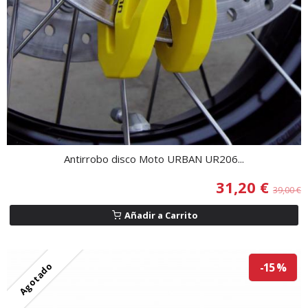
Antirrobo disco Moto URBAN UR206...
31,20 €
39,00 €
Añadir a Carrito
Agotado
-15 %