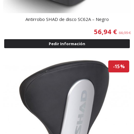
Antirrobo SHAD de disco SC62A – Negro
56,94 €
66,99 €
Pedir Información
-15 %