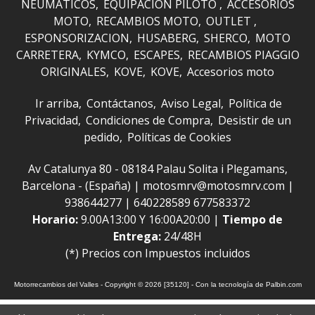
NEUMATICOS
EQUIPACION PILOTO
ACCESORIOS
MOTO
RECAMBIOS MOTO
OUTLET
ESPONSORIZACION
HUSABERG
SHERCO
MOTO
CARRETERA
KYMCO
ESCAPES
RECAMBIOS PIAGGIO
ORIGINALES
KOVE
KOVE
Accesorios moto
Ir arriba
Contáctanos
Aviso Legal
Política de
Privacidad
Condiciones de Compra
Desistir de un
pedido
Políticas de Cookies
Av Catalunya 80 - 08184 Palau Solita i Plegamans,
Barcelona - (España) | motosmrv@motosmrv.com |
938644277
|
640228589 677583372
Horario:
9.00A13:00 Y 16:00A20:00 |
Tiempo de
Entrega:
24/48H
(*) Precios con Impuestos incluidos
Motorrecambios del Valles
- Copyright © 2026 [35120] - Con la tecnología de Palbin.com