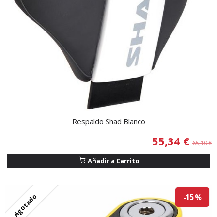
Respaldo Shad Blanco
55,34 €
65,10 €
Añadir a Carrito
Agotado
-15 %