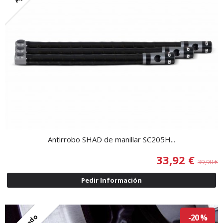
Antirrobo SHAD de manillar SC205H...
33,92 €
39,90 €
Pedir Información
-20 %