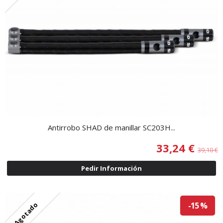
Antirrobo SHAD de manillar SC203H...
33,24 €
39,10 €
Pedir Información
Agotado
-15 %