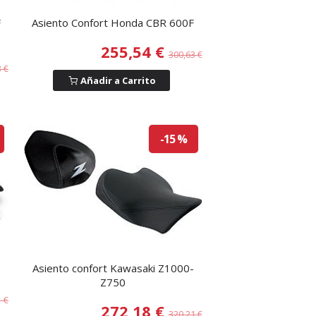
F
Asiento Confort Honda CBR 600F
255,54 €
300,63 €
3 €
Añadir a Carrito
-15 %
Asiento confort Kawasaki Z1000-
Z750
1 €
272,18 €
320,21 €