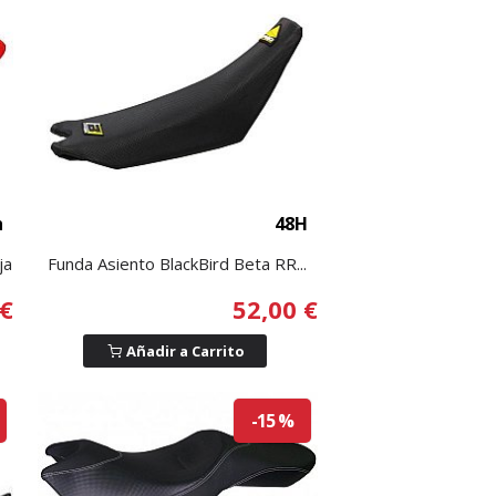
h
48H
ja
Funda Asiento BlackBird Beta RR...
 €
52,00 €
Añadir a Carrito
-15 %