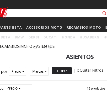
PARTS BETA
ACCESORIOS MOTO
RECAMBIOS MOTO
BETA
BMW
DERBI
DUCATI
HONDA
HUSABERG
H
RECAMBIOS MOTO
»
ASIENTOS
HA
CONTACTO
0
ASIENTOS
|
x Quitar Filtros
r por
Precio
Marcas
Precio
por:
12 productos