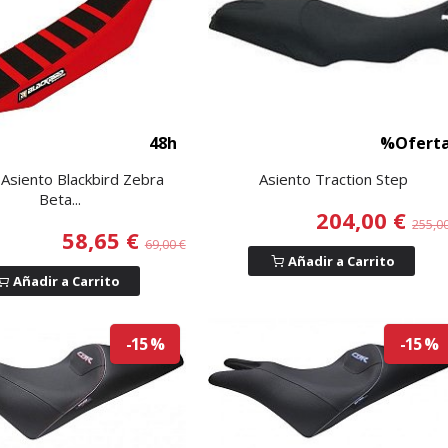
48h
%Ofert
Asiento Blackbird Zebra
Asiento Traction Step
Beta...
204,00 €
255,0
58,65 €
69,00 €
Añadir a Carrito
Añadir a Carrito
-15 %
-15 %