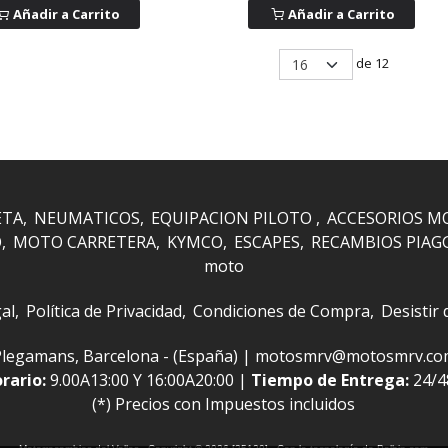
Añadir a Carrito
Añadir a Carrito
de 12
ETA
NEUMATICOS
EQUIPACION PILOTO
ACCESORIOS M
O
MOTO CARRETERA
KYMCO
ESCAPES
RECAMBIOS PIAG
moto
al
Política de Privacidad
Condiciones de Compra
Desistir
 i Plegamans, Barcelona - (España) | motosmrv@motosmrv.c
rario:
9.00A13:00 Y 16:00A20:00 |
Tiempo de Entrega:
24/
(*) Precios con Impuestos incluidos