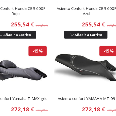
 Confort Honda CBR 600F
Asiento Confort Honda CBR 600
Rojo
Azul
255,54 €
255,54 €
300,63 €
300,6
Añadir a Carrito
Añadir a Carrito
-15 %
-15 %
Confort Yamaha T-MAX gris
Asiento confort YAMAHA MT-09
272,18 €
272,18 €
320,21 €
320,2