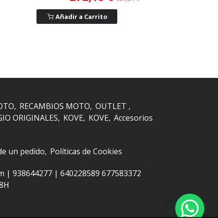
Añadir a Carrito
OTO
RECAMBIOS MOTO
OUTLET
GIO ORIGINALES
KOVE
KOVE
Accesorios
 de un pedido
Políticas de Cookies
om |
938644277
|
640228589 677583372
48H