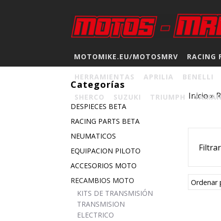
MOTOMIKE.EU/MOTOSMRV
RACING 
HERRAMIENTAS
APRILIA
BENELLI
Categorías
Inicio
»
SHERCO
SUZUKI
TRIUMPH
YAMA
DESPIECES BETA
RACING PARTS BETA
NEUMATICOS
Filtra
EQUIPACION PILOTO
ACCESORIOS MOTO
RECAMBIOS MOTO
Ordenar 
KITS DE TRANSMISIÓN
TRANSMISION
ELECTRICO