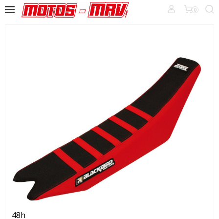
0
48h