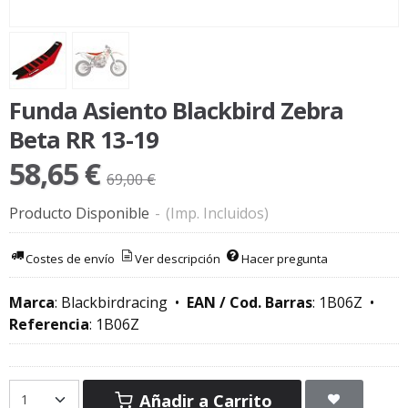
Funda Asiento Blackbird Zebra
Beta RR 13-19
58,65 €
69,00 €
Producto Disponible
-
(Imp. Incluidos)
Costes de envío
Ver descripción
Hacer pregunta
Marca
:
Blackbirdracing
•
EAN / Cod. Barras
:
1B06Z
•
Referencia
:
1B06Z
Añadir a Carrito