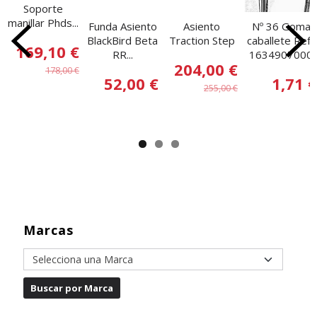
Soporte
manillar Phds...
Funda Asiento
Asiento
Nº 36 Goma
BlackBird Beta
Traction Step
caballete Ref.:
169,10 €
RR...
1634907000
204,00 €
178,00 €
52,00 €
1,71 €
255,00 €
Marcas