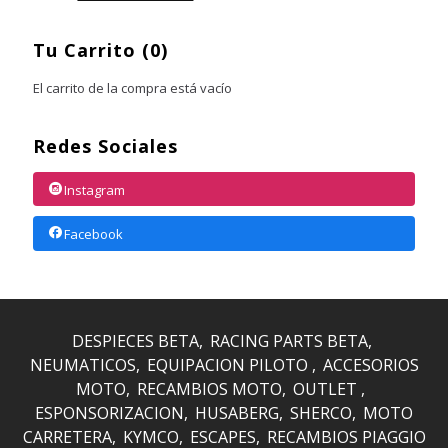
Tu Carrito (0)
El carrito de la compra está vacío
Redes Sociales
Instagram
Facebook
DESPIECES BETA
RACING PARTS BETA
NEUMATICOS
EQUIPACION PILOTO
ACCESORIOS
MOTO
RECAMBIOS MOTO
OUTLET
ESPONSORIZACION
HUSABERG
SHERCO
MOTO
CARRETERA
KYMCO
ESCAPES
RECAMBIOS PIAGGIO