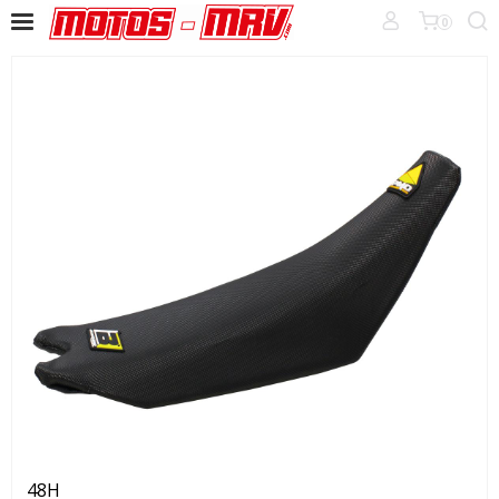
0
48H