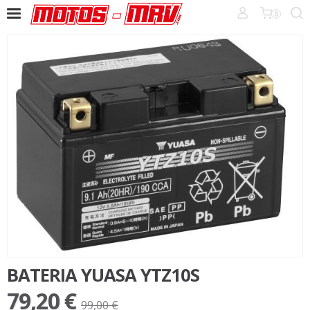
0
BATERIA YUASA YTZ10S
79,20 €
99,00 €