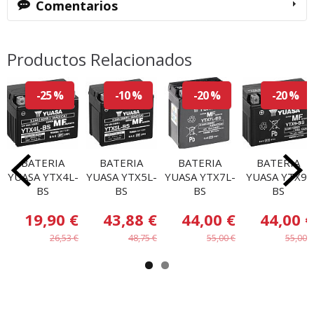
Comentarios
Productos Relacionados
-25 %
-10 %
-20 %
-20 %
BATERIA
BATERIA
BATERIA
BATERIA
YUASA YTX4L-
YUASA YTX5L-
YUASA YTX7L-
YUASA YTX9-
BS
BS
BS
BS
19,90 €
43,88 €
44,00 €
44,00 €
26,53 €
48,75 €
55,00 €
55,00 €