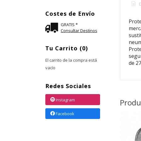
D
Costes de Envío
Prote
GRATIS *
merca
Consultar Destinos
susti
neumá
Tu Carrito (0)
Prote
segur
El carrito de la compra está
de 27
vacío
Redes Sociales
Instagram
Produ
Facebook