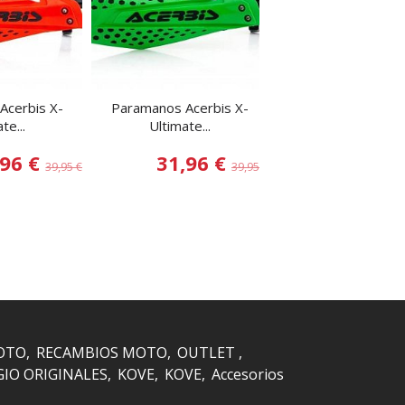
Acerbis X-
Paramanos Acerbis X-
Paramanos Acerbis 
te...
Ultimate...
Ktm...
,96 €
31,96 €
63,96
39,95 €
39,95 €
OTO
RECAMBIOS MOTO
OUTLET
GIO ORIGINALES
KOVE
KOVE
Accesorios