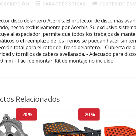
ESCRIPCIÓN
CARACTERÍSTICAS
COSTES DE ENV
ctor disco delantero Acerbis. El protector de disco más ava
do, hecho exclusivamente por Acerbis. Su exclusivo sistem
tuye al espaciador, permite que todos los trabajos de mant
ticos o el reemplazo de los frenos se puedan hacer sin tener
cción total para el rotor del freno delantero. - Cubierta de di
idad y tornillos de cabeza avellanada. - Adecuado para disc
0 mm. - Fácil de montar. Kit de montaje no incluído.
ctos Relacionados
-20 %
-20 %