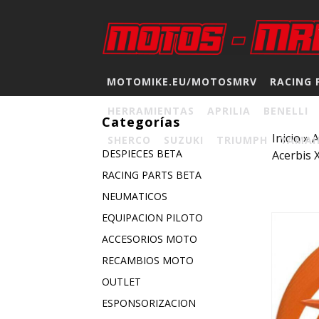
MOTOMIKE.EU/MOTOSMRV
RACING 
HERRAMIENTAS
APRILIA
BENELLI
Categorías
Inicio
»
A
SHERCO
SUZUKI
TRIUMPH
YAMA
DESPIECES BETA
Acerbis 
RACING PARTS BETA
NEUMATICOS
EQUIPACION PILOTO
ACCESORIOS MOTO
RECAMBIOS MOTO
OUTLET
ESPONSORIZACION