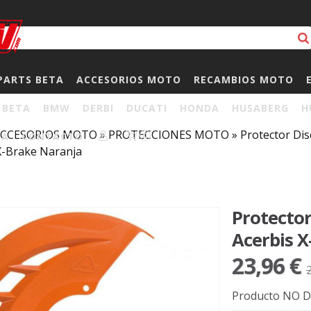
PARTS BETA
ACCESORIOS MOTO
RECAMBIOS MOTO
BETA
BMW
DERBI
DUCATI
HONDA
HUSABERG
H
CCESORIOS MOTO
»
PROTECCIONES MOTO
»
Protector Dis
HA
CONTACTO
0
X-Brake Naranja
Protector
Acerbis 
23,96 €
Producto NO D