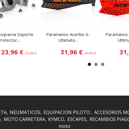
sqvarna Soporte
Paramanos Acerbis X-
Paramanos 
rotector...
Ultimate...
Ultima
23,96 €
31,96 €
31
29,95 €
39,95 €
ETA
NEUMATICOS
EQUIPACION PILOTO
ACCESORIOS M
O
MOTO CARRETERA
KYMCO
ESCAPES
RECAMBIOS PIAG
moto