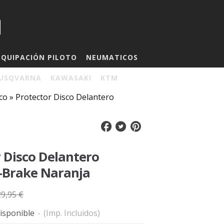
EQUIPACIÓN PILOTO
NEUMATICOS
USQVARNA
KAWASAKI
KTM
co
»
Protector Disco Delantero
 Disco Delantero
X-Brake Naranja
29,95 €
isponible
-
(Imp. Incluidos)