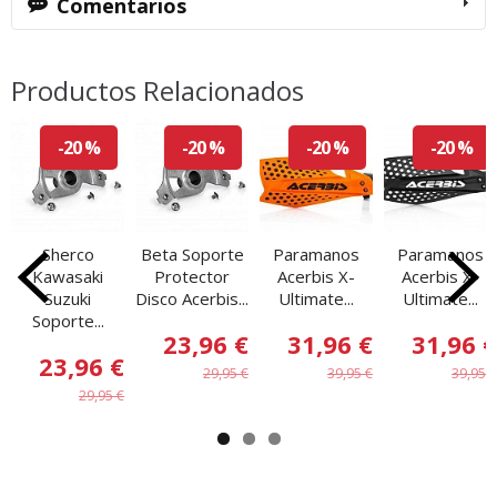
Comentarios
Productos Relacionados
-20 %
-20 %
-20 %
-20 %
Sherco
Beta Soporte
Paramanos
Paramanos
Kawasaki
Protector
Acerbis X-
Acerbis X-
Suzuki
Disco Acerbis...
Ultimate...
Ultimate...
Soporte...
23,96 €
31,96 €
31,96 €
23,96 €
29,95 €
39,95 €
39,95 €
29,95 €