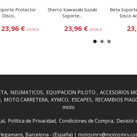
Soporte Protector
Sherco Kawasaki Suzuki
Beta Soport
Disco...
Soporte...
Disco Ac
23,96 €
23,96 €
23
29,95 €
29,95 €
ETA
NEUMATICOS
EQUIPACION PILOTO
ACCESORIOS M
O
MOTO CARRETERA
KYMCO
ESCAPES
RECAMBIOS PIAG
moto
al
Política de Privacidad
Condiciones de Compra
Desistir
 i Plegamans, Barcelona - (España) | motosmrv@motosmrv.c