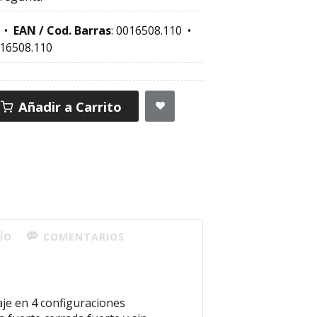
•
EAN / Cod. Barras
:
0016508.110
•
16508.110
Añadir a Carrito
ÍO
COMENTARIOS
aje en 4 configuraciones