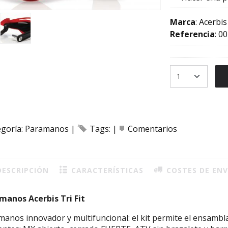
Marca
:
Acerbis
Referencia
:
00
egoría:
Paramanos
|
Tags:
|
Comentarios
ESCRIPCIÓN
CARACTERÍSTICAS
COSTES DE ENV
manos Acerbis Tri Fit
anos innovador y multifuncional: el kit permite el ensambl