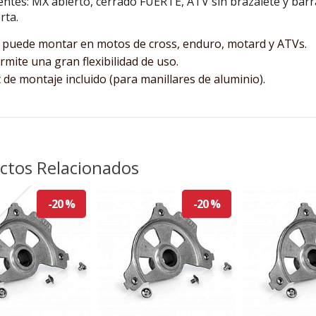
entes: MX abierto, cerrado FUERTE, ATV sin brazalete y barra
rta.
 puede montar en motos de cross, enduro, motard y ATVs.
rmite una gran flexibilidad de uso.
t de montaje incluido (para manillares de aluminio).
ctos Relacionados
o
-20 %
-20 %