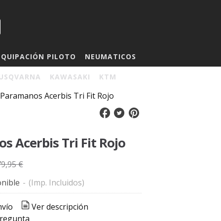
EQUIPACIÓN PILOTO
NEUMATICOS
USQVARNA
KAWASAKI
KTM
Paramanos Acerbis Tri Fit Rojo
 Acerbis Tri Fit Rojo
79,95 €
nible
-
(Imp. Incluidos)
nvío
Ver descripción
pregunta