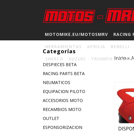
MOTOMIKE.EU/MOTOSMRV
RACING 
HERRAMIENTAS
APRILIA
BENELLI
Categorías
Inicio
»
A
SHERCO
SUZUKI
TRIUMPH
YAMA
DESPIECES BETA
RACING PARTS BETA
NEUMATICOS
EQUIPACION PILOTO
ACCESORIOS MOTO
RECAMBIOS MOTO
OUTLET
ESPONSORIZACION
DISPON