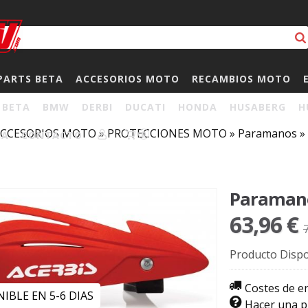
PARTS BETA
ACCESORIOS MOTO
RECAMBIOS MOTO
BETA
BMW
DERBI
DUCATI
HONDA
HUSABERG
H
CCESORIOS MOTO
»
PROTECCIONES MOTO
»
Paramanos
»
HA
CONTACTO
0
Paramanos
63,96 €
Producto Dispo
Costes de e
IBLE EN 5-6 DIAS
Hacer una 