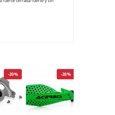
 fuerte cerrada fuerte y sin
-20 %
-20 %