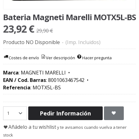
Bateria Magneti Marelli MOTX5L-BS
23,92 €
29,90 €
Producto NO Disponible
-
(Imp. Incluidos)
Costes de envío
Ver descripción
Hacer pregunta
Marca
:
MAGNETI MARELLI
•
EAN / Cod. Barras
:
8001063467542
•
Referencia
:
MOTX5L-BS
Pedir Información
Añádelo a tu wishlist
y te avisamos cuando vuelva a tener
stock