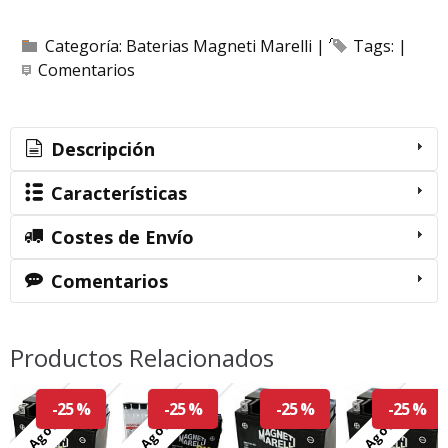
Categoría:
Baterias Magneti Marelli
|
Tags:
|
Comentarios
Descripción
Características
Costes de Envío
Comentarios
Productos Relacionados
Agotado
Agotado
Agotado
-25 %
-25 %
-25 %
-25 %