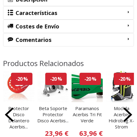
Características
Costes de Envío
Comentarios
Productos Relacionados
-20 %
-20 %
-20 %
-20 %
Protector
Beta Soporte
Paramanos
Mochila
Disco
Protector
Acerbis Tri Fit
Acerbis
Delantero
Disco Acerbis...
Verde
Hidrobag X-
Acerbis...
Strom
23,96 €
63,96 €