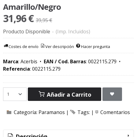
Amarillo/Negro
31,96 €
39,95 €
Producto Disponible
-
(Imp. Incluidos)
Costes de envío
Ver descripción
Hacer pregunta
Marca
:
Acerbis
•
EAN / Cod. Barras
:
0022115.279
•
Referencia
:
0022115.279
Añadir a Carrito
Categoría:
Paramanos
|
Tags:
|
Comentarios
Descripción