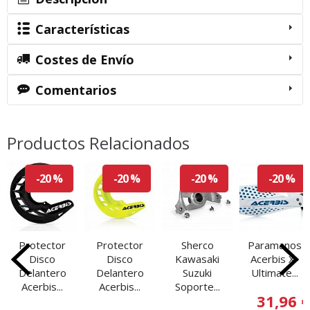
Características
Costes de Envío
Comentarios
Productos Relacionados
-20 %
-20 %
-20 %
-20 %
Protector
Protector
Sherco
Paramanos
Disco
Disco
Kawasaki
Acerbis X-
Delantero
Delantero
Suzuki
Ultimate...
Acerbis...
Acerbis...
Soporte...
31,96 €