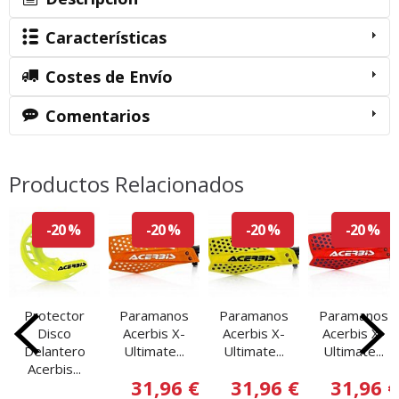
Características
Costes de Envío
Comentarios
Productos Relacionados
-20 %
-20 %
-20 %
-20 %
Protector
Paramanos
Paramanos
Paramanos
Disco
Acerbis X-
Acerbis X-
Acerbis X-
Delantero
Ultimate...
Ultimate...
Ultimate...
Acerbis...
31,96 €
31,96 €
31,96 €