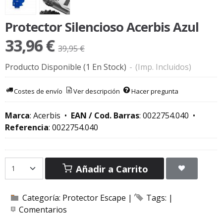
Protector Silencioso Acerbis Azul
33,96 €
39,95 €
Producto Disponible
(1 En Stock)
-
(Imp. Incluidos)
Costes de envío
Ver descripción
Hacer pregunta
Marca
:
Acerbis
•
EAN / Cod. Barras
:
0022754.040
•
Referencia
:
0022754.040
Añadir a Carrito
Categoría:
Protector Escape
|
Tags:
|
Comentarios