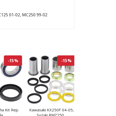
C125 01-02, MC250 99-02
-15 %
-15 %
ha Kit Rep.
Kawasaki KX250F 04-05,
Husqvarna 93-13 K
a...
Suzuki RMZ250...
Basculante...