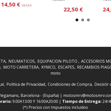
14,50 €
18,13 €
22,50 €
24
ETA
NEUMATICOS
EQUIPACION PILOTO
ACCESORIOS M
O
MOTO CARRETERA
KYMCO
ESCAPES
RECAMBIOS PIAG
moto
al
Política de Privacidad
Condiciones de Compra
Desistir
 i Plegamans, Barcelona - (España) | motosmrv@motosmrv.c
rario:
9.00A13:00 Y 16:00A20:00 |
Tiempo de Entrega:
24/
(*) Precios con Impuestos incluidos