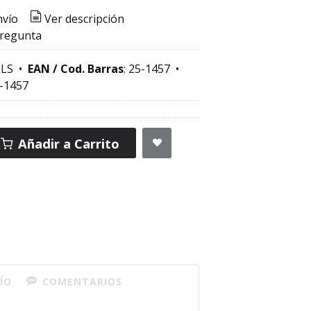
nvío
Ver descripción
pregunta
LS
•
EAN / Cod. Barras
:
25-1457
•
-1457
Añadir a Carrito
ÍO
COMENTARIOS