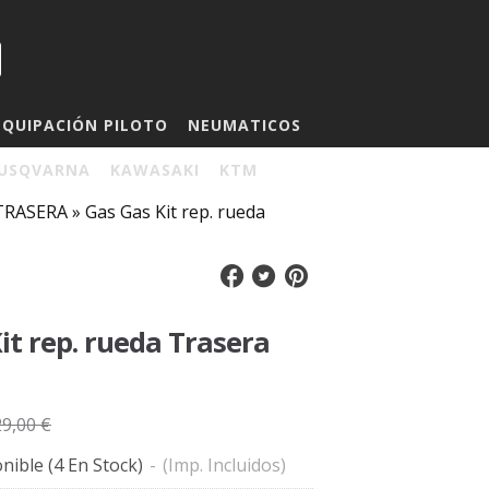
EQUIPACIÓN PILOTO
NEUMATICOS
USQVARNA
KAWASAKI
KTM
 TRASERA
»
Gas Gas Kit rep. rueda
it rep. rueda Trasera
29,00 €
nible
(4 En Stock)
-
(Imp. Incluidos)