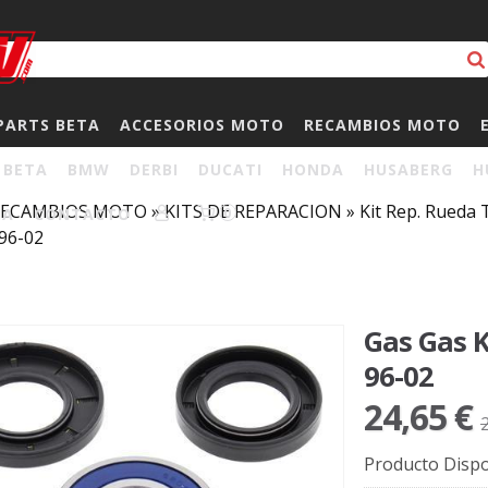
PARTS BETA
ACCESORIOS MOTO
RECAMBIOS MOTO
BETA
BMW
DERBI
DUCATI
HONDA
HUSABERG
H
RECAMBIOS MOTO
»
KITS DE REPARACION
»
Kit Rep. Rueda
HA
CONTACTO
0
96-02
Gas Gas K
96-02
24,65 €
Producto Dispo