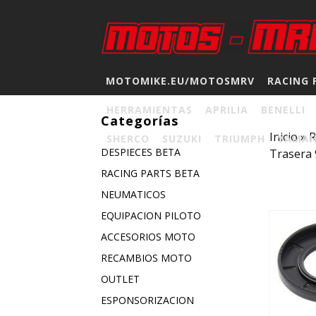
MOTOMIKE.EU/MOTOSMRV
RACING 
HERRAMIENTAS
APRILIA
BENELLI
Categorías
Inicio
»
SHERCO
SUZUKI
TRIUMPH
YAMA
DESPIECES BETA
Trasera 
RACING PARTS BETA
NEUMATICOS
EQUIPACION PILOTO
ACCESORIOS MOTO
RECAMBIOS MOTO
OUTLET
ESPONSORIZACION