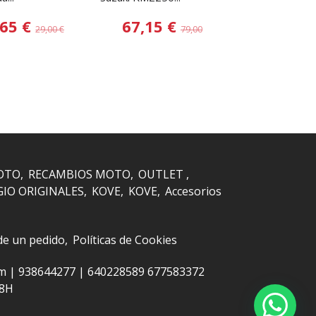
,65 €
67,15 €
58,65
29,00 €
79,00 €
OTO
RECAMBIOS MOTO
OUTLET
GIO ORIGINALES
KOVE
KOVE
Accesorios
 de un pedido
Políticas de Cookies
om |
938644277
|
640228589 677583372
48H