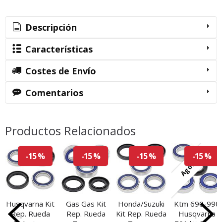
Descripción
Características
Costes de Envío
Comentarios
Productos Relacionados
Agotado
-15 %
-15 %
-15 %
-15 %
Husqvarna Kit
Gas Gas Kit
Honda/Suzuki
Ktm 690-990
Rep. Rueda
Rep. Rueda
Kit Rep. Rueda
Husqvarna