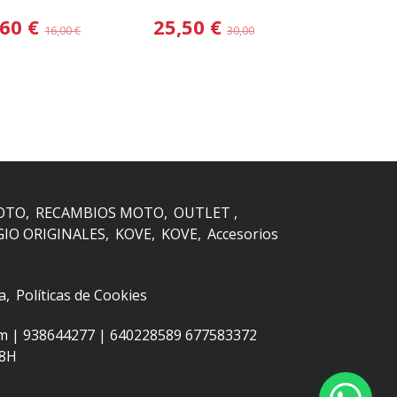
ale/Gas...
Kit Moderno...
SX 50 15-18,..
,60 €
25,50 €
16,15
16,00 €
30,00 €
OTO
RECAMBIOS MOTO
OUTLET
GIO ORIGINALES
KOVE
KOVE
Accesorios
a
Políticas de Cookies
om |
938644277
|
640228589 677583372
48H