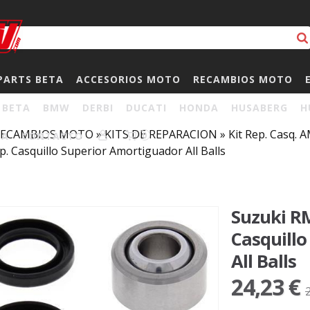
PARTS BETA
ACCESORIOS MOTO
RECAMBIOS MOTO
BETA
BMW
DERBI
DUCATI
HONDA
HUSABERG
H
RECAMBIOS MOTO
»
KITS DE REPARACION
»
Kit Rep. Casq
HA
CONTACTO
0
ep. Casquillo Superior Amortiguador All Balls
Suzuki R
Casquill
All Balls
24,23 €