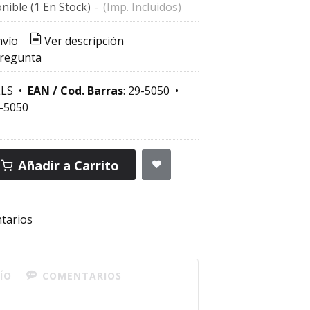
nible
(1 En Stock)
-
(Imp. Incluidos)
nvío
Ver descripción
pregunta
LS
•
EAN / Cod. Barras
:
29-5050
•
-5050
Añadir a Carrito
tarios
ÍO
COMENTARIOS