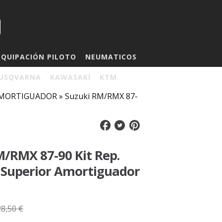
EQUIPACIÓN PILOTO
NEUMATICOS
USQVARNA
KAWASAKI
KTM
. AMORTIGUADOR
»
Suzuki RM/RMX 87-
M/RMX 87-90 Kit Rep.
o Superior Amortiguador
28,50 €