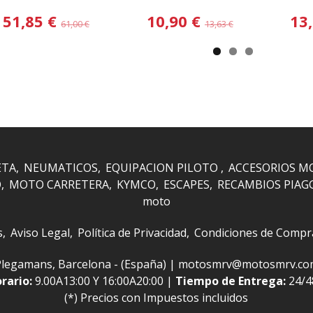
erg Kit Rep....
vastago inferior...
Cat/Cannond
51,85 €
10,90 €
13
61,00 €
13,63 €
ETA
NEUMATICOS
EQUIPACION PILOTO
ACCESORIOS M
O
MOTO CARRETERA
KYMCO
ESCAPES
RECAMBIOS PIAG
moto
s
Aviso Legal
Política de Privacidad
Condiciones de Compr
 i Plegamans, Barcelona - (España) | motosmrv@motosmrv.c
rario:
9.00A13:00 Y 16:00A20:00 |
Tiempo de Entrega:
24/