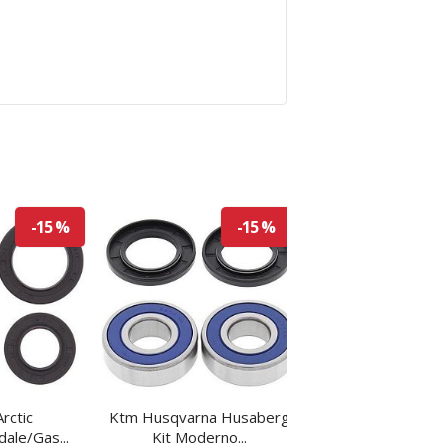
-15 %
-15 %
rctic
Ktm Husqvarna Husaberg
Husqvarna TC 50 