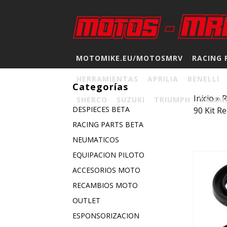
MOTOMIKE.EU/MOTOSMRV
RACING 
HERRAMIENTAS
APRILIA
BENELLI
Categorías
Inicio
»
SHERCO
SUZUKI
TRIUMPH
YAMA
DESPIECES BETA
90 Kit R
RACING PARTS BETA
NEUMATICOS
EQUIPACION PILOTO
ACCESORIOS MOTO
RECAMBIOS MOTO
OUTLET
ESPONSORIZACION