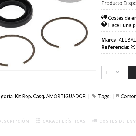
Producto Dispo
Costes de e
Hacer una 
Marca
:
ALLBAL
Referencia
:
29
egoría:
Kit Rep. Casq. AMORTIGUADOR
|
Tags:
|
Comen
ESCRIPCIÓN
CARACTERÍSTICAS
COSTES DE ENV