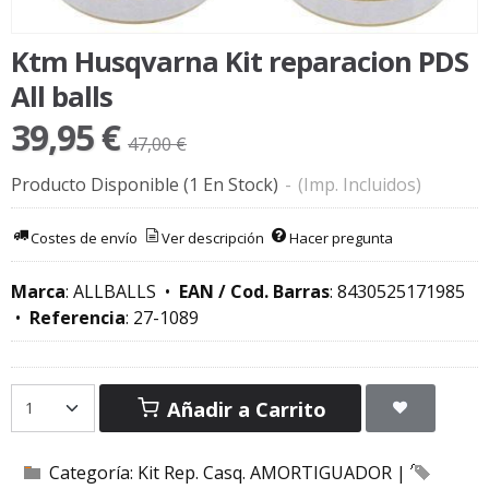
Ktm Husqvarna Kit reparacion PDS
All balls
39,95 €
47,00 €
Producto Disponible
(1 En Stock)
-
(Imp. Incluidos)
Costes de envío
Ver descripción
Hacer pregunta
Marca
:
ALLBALLS
•
EAN / Cod. Barras
:
8430525171985
•
Referencia
:
27-1089
Añadir a Carrito
Categoría:
Kit Rep. Casq. AMORTIGUADOR
|