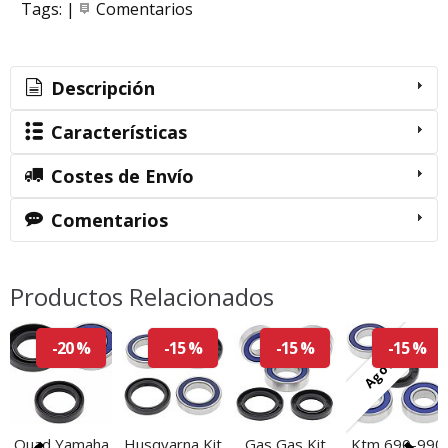
Tags:
|
Comentarios
Descripción
Características
Costes de Envío
Comentarios
Productos Relacionados
Agotado
-20 %
-15 %
-15 %
-15 %
Quad Yamaha
Husqvarna Kit
Gas Gas Kit
Ktm 690-990