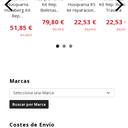
Husqvarna
Kit Rep.
Husqvarna 85
Kit Rep. Rueda
Husaberg Kit
Bieletas...
kit reparacion...
Trasera
Rep....
79,80 €
22,53 €
22,53 €
51,85 €
99,75 €
26,50 €
26,50 €
61,00 €
Marcas
Costes de Envío