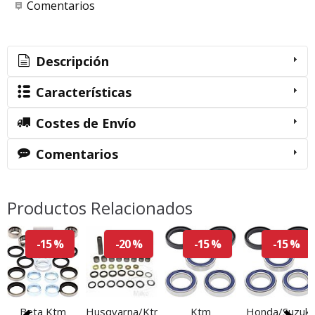
Comentarios
Descripción
Características
Costes de Envío
Comentarios
Productos Relacionados
-15 %
-20 %
-15 %
-15 %
Beta Ktm
Husqvarna/Ktm
Ktm
Honda/Suzuki