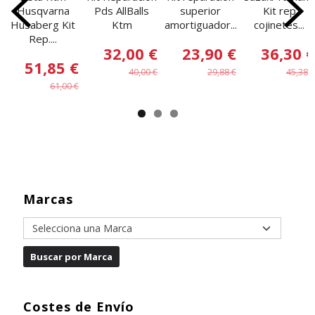
Husqvarna
Pds AllBalls
superior
Kit rep
Husaberg Kit
Ktm
amortiguador...
cojinetes...
Rep....
32,00 €
23,90 €
36,30 €
51,85 €
40,00 €
29,88 €
45,38 €
61,00 €
Marcas
Costes de Envío