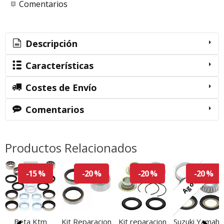
Comentarios
Descripción
Características
Costes de Envío
Comentarios
Productos Relacionados
Agotado
-15 %
-20 %
-20 %
-20 %
Beta Ktm
Kit Reparacion
Kit reparacion
Suzuki Yamaha