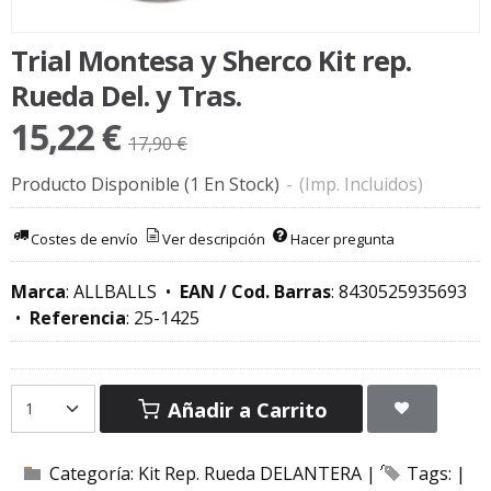
Trial Montesa y Sherco Kit rep.
Rueda Del. y Tras.
15,22 €
17,90 €
Producto Disponible
(1 En Stock)
-
(Imp. Incluidos)
Costes de envío
Ver descripción
Hacer pregunta
Marca
:
ALLBALLS
•
EAN / Cod. Barras
:
8430525935693
•
Referencia
:
25-1425
Añadir a Carrito
Categoría:
Kit Rep. Rueda DELANTERA
|
Tags:
|