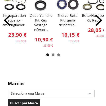
Kit reparacion
Quad Yamaha
Sherco Beta
Beta/Husaber
superior
Kit Rep
Kit rueda
Kit Rep....
amortiguador...
vastago
delantera...
28,05 €
inferior...
23,90 €
16,15 €
33,00 €
10,90 €
29,88 €
19,00 €
13,63 €
Marcas