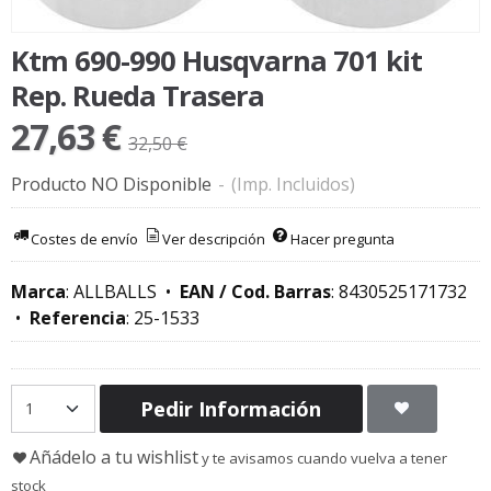
Ktm 690-990 Husqvarna 701 kit
Rep. Rueda Trasera
27,63 €
32,50 €
Producto NO Disponible
-
(Imp. Incluidos)
Costes de envío
Ver descripción
Hacer pregunta
Marca
:
ALLBALLS
•
EAN / Cod. Barras
:
8430525171732
•
Referencia
:
25-1533
Pedir Información
Añádelo a tu wishlist
y te avisamos cuando vuelva a tener
stock