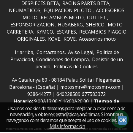
DESPIECES BETA
RACING PARTS BETA
NEUMATICOS
EQUIPACION PILOTO
ACCESORIOS
MOTO
RECAMBIOS MOTO
OUTLET
ESPONSORIZACION
HUSABERG
SHERCO
MOTO
CARRETERA
KYMCO
ESCAPES
RECAMBIOS PIAGGIO
ORIGINALES
KOVE
KOVE
Accesorios moto
Ir arriba
Contáctanos
Aviso Legal
Política de
Privacidad
Condiciones de Compra
Desistir de un
pedido
Políticas de Cookies
Av Catalunya 80 - 08184 Palau Solita i Plegamans,
Barcelona - (España) | motosmrv@motosmrv.com |
938644277
|
640228589 677583372
Horario:
9.00A13:00 Y 16:00A20:00 |
Tiempo de
Entrega:
24/48H
Usamos cookies de terceros para mejorar la experiencia de
navegación, y obtener estadísticas anónimas. Si continúa
(*) Precios con Impuestos incluidos
navegando consideramos que acepta el uso de cookies.
OK
Más información
Motorrecambios del Valles
- Copyright © 2026 [35120] - Con la tecnología de Palbin.com