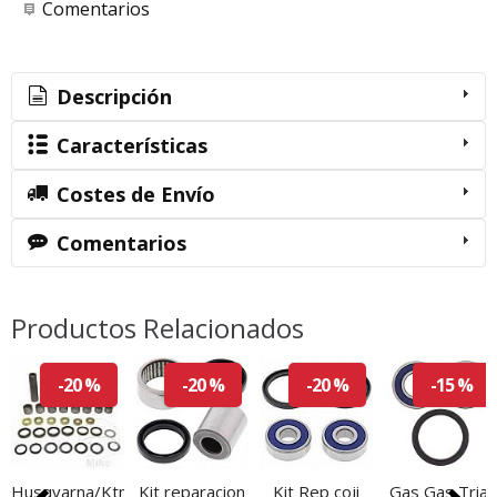
Comentarios
Descripción
Características
Costes de Envío
Comentarios
Productos Relacionados
-20 %
-20 %
-20 %
-15 %
Husqvarna/Ktm
Kit reparacion
Kit Rep coji
Gas Gas Trial