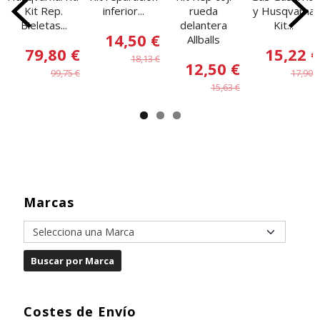
Kit Rep.
inferior...
rueda
y Husqvarna
Bieletas...
delantera
Kit...
14,50 €
Allballs
79,80 €
15,22 €
18,13 €
12,50 €
99,75 €
17,90 €
15,63 €
Marcas
Costes de Envío