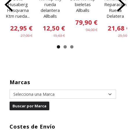
Husaberg
rueda
bieletas
Reparacion
Husqvarna
delantera
Allballs
Rueda
Ktm rueda...
Allballs
Delatera
79,90 €
22,95 €
12,50 €
21,68 €
94,00 €
27,00 €
15,63 €
25,50 €
Marcas
Costes de Envío