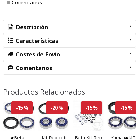
Comentarios
Descripción
Características
Costes de Envío
Comentarios
Productos Relacionados
-15 %
-20 %
-15 %
-15 %
Beta
Kit Rep coji
Beta Kit Rep
Yamaha kIT