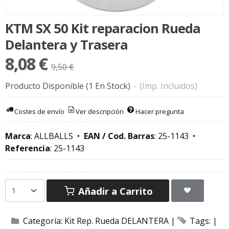
KTM SX 50 Kit reparacion Rueda
Delantera y Trasera
8,08 €
9,50 €
Producto Disponible
(1 En Stock)
-
(Imp. Incluidos)
Costes de envío
Ver descripción
Hacer pregunta
Marca
:
ALLBALLS
•
EAN / Cod. Barras
:
25-1143
•
Referencia
:
25-1143
Añadir a Carrito
Categoría:
Kit Rep. Rueda DELANTERA
|
Tags:
|