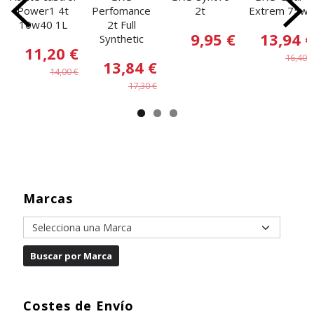
Power1 4t
Perfomance
2t
Extrem 75w
10w40 1L
2t Full
9,95 €
13,94 €
Synthetic
11,20 €
16,40 €
13,84 €
14,00 €
17,30 €
Marcas
Costes de Envío