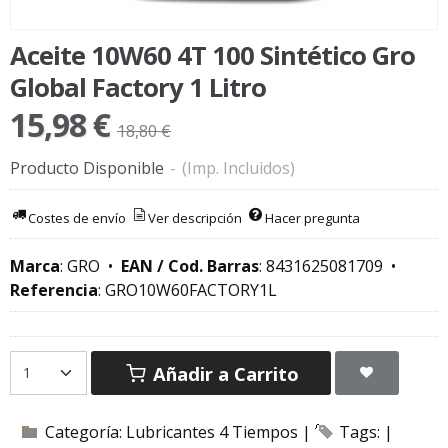
Aceite 10W60 4T 100 Sintético Gro
Global Factory 1 Litro
15,98 €
18,80 €
Producto Disponible
-
(Imp. Incluidos)
Costes de envío
Ver descripción
Hacer pregunta
Marca
:
GRO
•
EAN / Cod. Barras
:
8431625081709
•
Referencia
:
GRO10W60FACTORY1L
Añadir a Carrito
Categoría:
Lubricantes 4 Tiempos
|
Tags:
|