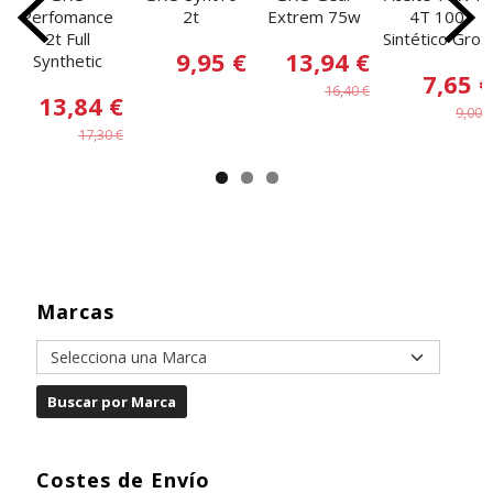
Perfomance
2t
Extrem 75w
4T 100
2t Full
Sintético Gro...
9,95 €
13,94 €
Synthetic
7,65 €
16,40 €
13,84 €
9,00 €
17,30 €
Marcas
Costes de Envío