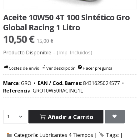
Aceite 10W50 4T 100 Sintético Gro
Global Racing 1 Litro
10,50 €
15,00 €
Producto Disponible
-
(Imp. Incluidos)
Costes de envío
Ver descripción
Hacer pregunta
Marca
:
GRO
•
EAN / Cod. Barras
:
8431625024577
•
Referencia
:
GRO10W50RACING1L
Añadir a Carrito
Categoría:
Lubricantes 4 Tiempos
|
Tags:
|