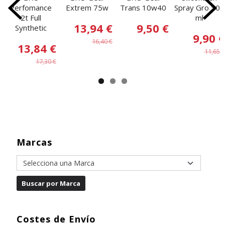
Perfomance
Extrem 75w
Trans 10w40
Spray Gro 500
2t Full
ml
13,94 €
9,50 €
Synthetic
9,90 €
16,40 €
13,84 €
11,65 €
17,30 €
Marcas
Costes de Envío