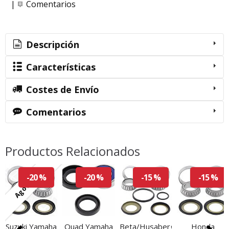
|
Comentarios
Descripción
Características
Costes de Envío
Comentarios
Productos Relacionados
Agotado
-20 %
-20 %
-15 %
-15 %
Suzuki Yamaha
Quad Yamaha
Beta/Husaberg/Husqvarna/K
Honda