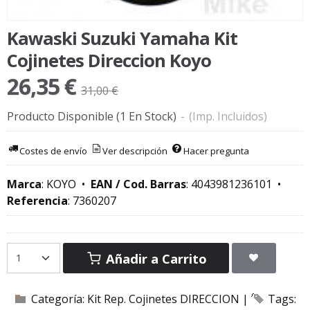
Kawaski Suzuki Yamaha Kit
Cojinetes Direccion Koyo
26,35 €
31,00 €
Producto Disponible
(1 En Stock)
-
(Imp. Incluidos)
Costes de envío
Ver descripción
Hacer pregunta
Marca
:
KOYO
•
EAN / Cod. Barras
:
4043981236101
•
Referencia
:
7360207
Añadir a Carrito
Categoría:
Kit Rep. Cojinetes DIRECCION
|
Tags: