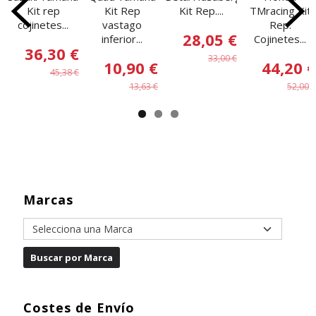
Kit rep
Kit Rep
Kit Rep....
TMracing Kit
cojinetes...
vastago
Rep.
28,05 €
inferior...
Cojinetes...
36,30 €
33,00 €
10,90 €
44,20 €
45,38 €
13,63 €
52,00 €
Marcas
Costes de Envío