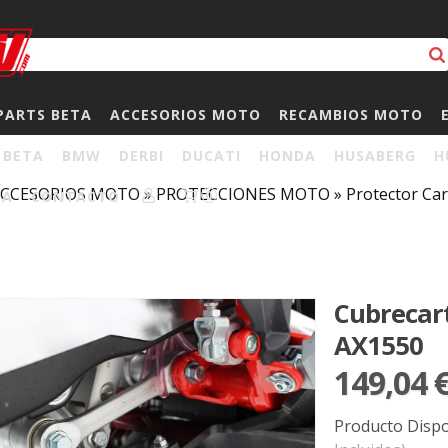
PARTS BETA
ACCESORIOS MOTO
RECAMBIOS MOTO
BETA
BMW
DERBI
DUCATI
HONDA
HUSABERG
H
CCESORIOS MOTO
»
PROTECCIONES MOTO
»
Protector Car
HA
CONTACTO
0
Cubrecar
AX1550
149,04 
Producto Dispo