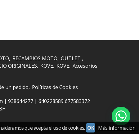
OTO
RECAMBIOS MOTO
OUTLET
GIO ORIGINALES
KOVE
KOVE
Accesorios
 de un pedido
Políticas de Cookies
om |
938644277
|
640228589 677583372
48H
nsideramos que acepta el uso de cookies.
OK
Más información