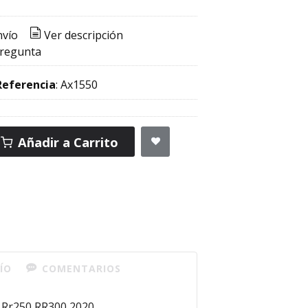
nvío
Ver descripción
pregunta
Referencia
:
Ax1550
Añadir a Carrito
ÍO
COMENTARIOS
a Rr250 RR300 2020