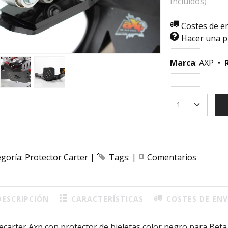
Incluidos)
Costes de e
Hacer una 
Marca
:
AXP
•
egoría:
Protector Carter
|
Tags:
|
Comentarios
ESCRIPCIÓN
CARACTERÍSTICAS
COSTES DE ENV
ecarter Axp con protector de bieletas color negro para Bet