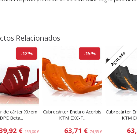
ctos Relacionados
Agotado
-12 %
-15 %
r de cárter Xtrem
Cubrecárter Enduro Acerbis
Cubrecárter E
DPE Beta...
KTM EXC-F...
KTM EX
39,92 €
63,71 €
63
159,00 €
74,95 €