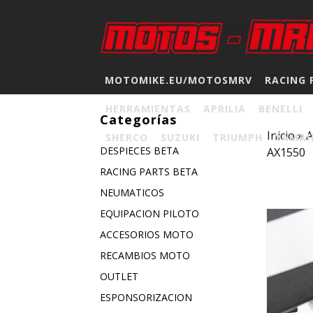
MOTOMIKE.EU/MOTOSMRV
RACING 
HERRAMIENTAS
APRILIA
BENELLI
Categorías
Inicio
»
A
SHERCO
SUZUKI
TRIUMPH
YAMA
DESPIECES BETA
AX1550
RACING PARTS BETA
NEUMATICOS
EQUIPACION PILOTO
ACCESORIOS MOTO
RECAMBIOS MOTO
OUTLET
ESPONSORIZACION