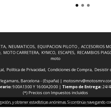
ETA
NEUMATICOS
EQUIPACION PILOTO
ACCESORIOS M
O
MOTO CARRETERA
KYMCO
ESCAPES
RECAMBIOS PIAG
moto
al
Política de Privacidad
Condiciones de Compra
Desistir
 i Plegamans, Barcelona - (España) | motosmrv@motosmrv.c
rario:
9.00A13:00 Y 16:00A20:00 |
Tiempo de Entrega:
24/
(*) Precios con Impuestos incluidos
gación, y obtener estadísticas anónimas. Si continúa navegando co
Motorrecambios del Valles
- Copyright © 2026 [35120] - Con la tecnología de Palbin.com