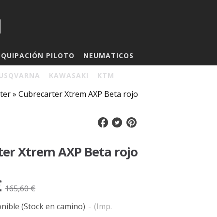
EQUIPACIÓN PILOTO
NEUMATICOS
USQVARNA
KAWASAKI
KTM
ter
»
Cubrecarter Xtrem AXP Beta rojo
ter Xtrem AXP Beta rojo
€
165,60 €
nible (Stock en camino)
-
(Imp.