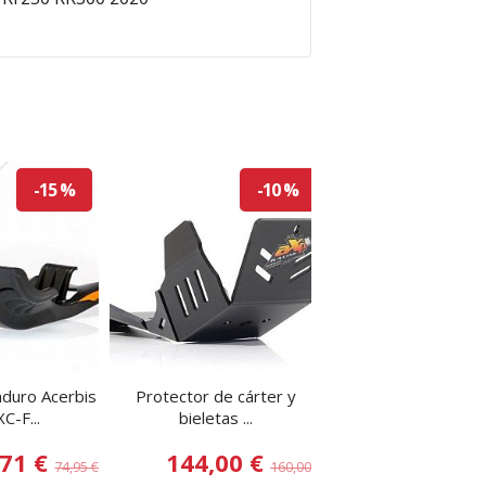
-15 %
-10 %
nduro Acerbis
Protector de cárter y
Protector de cár
C-F...
bieletas ...
bieletas ...
,71 €
144,00 €
144,00 
74,95 €
160,00 €